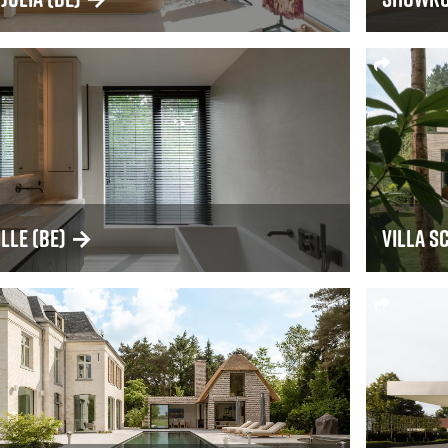
ille (BE)
→
Villa S