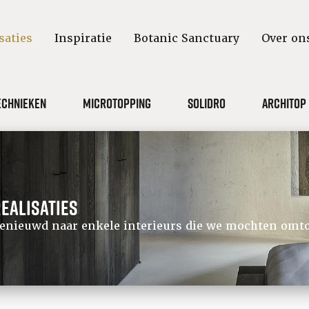
saties
Inspiratie
Botanic Sanctuary
Over on
echnieken
Microtopping
Solidro
Architop
ealisaties
enieuwd naar enkele interieurs die we mochten omt