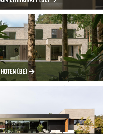
choten (BE)
→