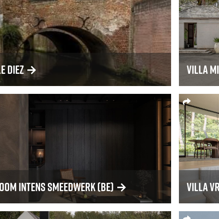
Le Diez
→
Villa M
om Intens Smeedwerk (BE)
→
Villa V