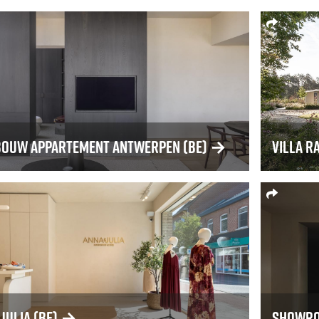
ouw appartement Antwerpen (BE)
→
Villa R
Julia (BE)
→
Showro