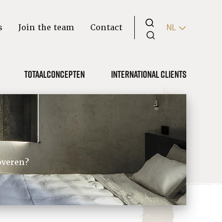
s
Join the team
Contact
NL
Totaalconcepten
International clients
overen?