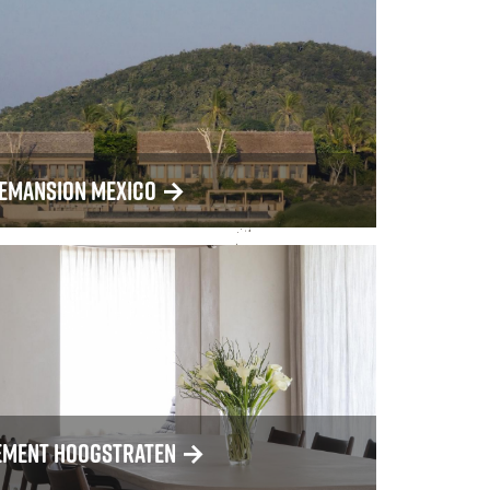
iemansion Mexico
→
ement Hoogstraten
→