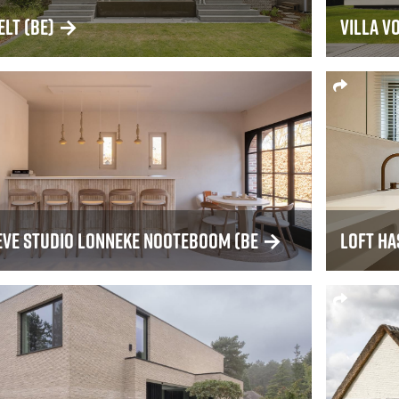
elt (BE)
→
Villa V
eve studio Lonneke Nooteboom (BE
→
Loft Ha