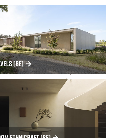
avels (BE)
→
om Ethnicraft (BE)
→