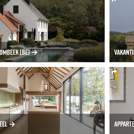
Humbeek (BE)
→
Vakant
Geel
→
Appart