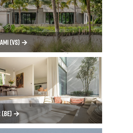
iami (VS)
→
R (BE)
→