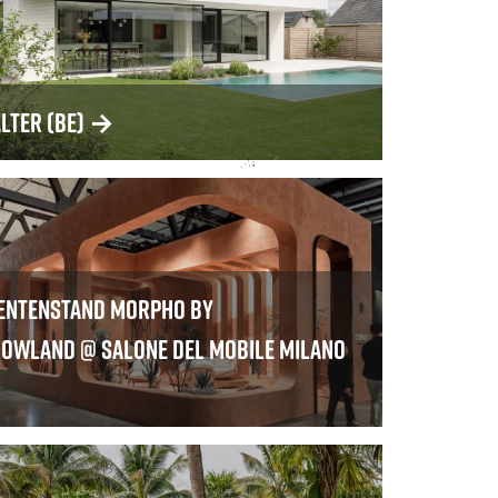
alter (BE)
→
entenstand Morpho by
owland @ Salone del Mobile MILANO