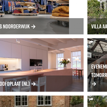
s Noorderwijk
→
Villa A
Evenem
Tomorr
Hoofdplaat (NL)
→
→