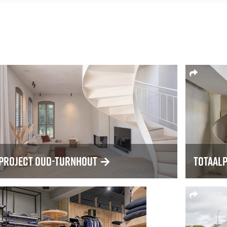
project Oud-Turnhout
→
Totaalp