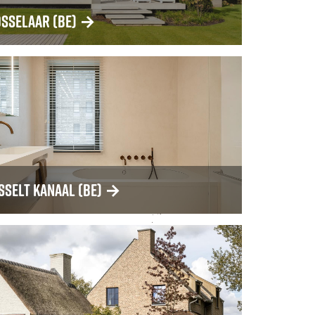
osselaar (BE)
→
sselt Kanaal (BE)
→