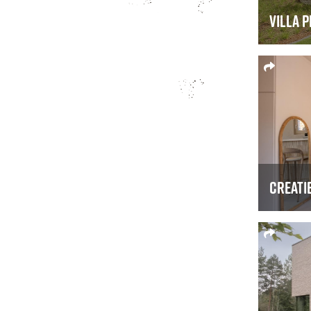
Villa P
Creati