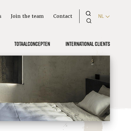
s
Join the team
Contact
NL
Totaalconcepten
International clients