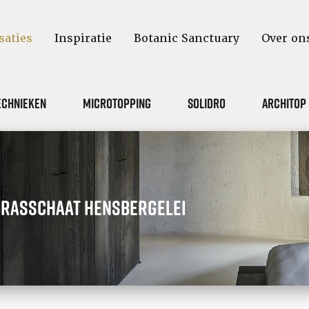
saties
Inspiratie
Botanic Sanctuary
Over on
echnieken
Microtopping
Solidro
Architop
Brasschaat Hensbergelei