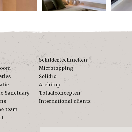
Schildertechnieken
room
Microtopping
aties
Solidro
atie
Architop
ic Sanctuary
Totaalconcepten
ons
International clients
he team
ct