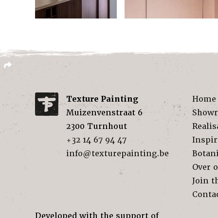
Texture Painting
Home
Muizenvenstraat 6
Show
2300
Turnhout
Realis
+32 14 67 94 47
Inspir
info@texturepainting.be
Botan
Over 
Join t
Conta
Developed with the support of