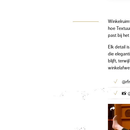
Winkelruimt
hoe Textuu
past bij he
Elk detail
die elegant
blijft, terw
winkelafwer
@rf
📸 