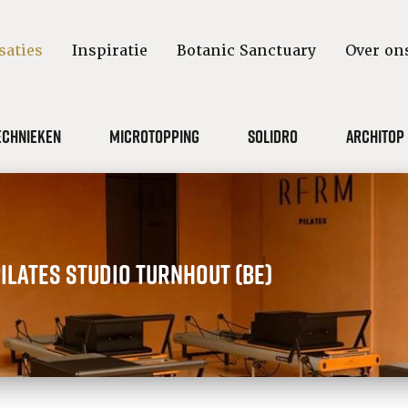
saties
Inspiratie
Botanic Sanctuary
Over on
echnieken
Microtopping
Solidro
Architop
ilates studio turnhout (be)