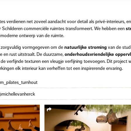
es verdienen net zoveel aandacht voor detail als privé-interieurs, e
r Schilderen commerciële ruimtes transformeert. We hebben een
st
t moderne ontwerp van de ruimte.
 is zorgvuldig vormgegeven om de
natuurlijke stroming
van de stud
ie en rust uitstraalt. De duurzame,
onderhoudsvriendelijke opperv
ijl de verfijnde texturen een vleugje verfijning toevoegen. Dit projec
kingen elk interieur kan verheffen tot een inspirerende ervaring.
rm_pilates_turnhout
@michellevanherck