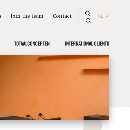
s
Join the team
Contact
NL
Totaalconcepten
International clients