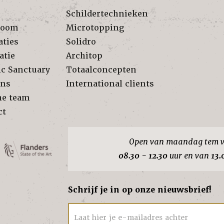
Schildertechnieken
room
Microtopping
aties
Solidro
atie
Architop
ic Sanctuary
Totaalconcepten
ons
International clients
he team
ct
Open van maandag tem v
08.30 - 12.30
uur en van
13.
Schrijf je in op onze nieuwsbrief!
Laat hier je e-mailadres achter