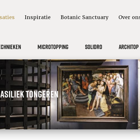
saties
Inspiratie
Botanic Sanctuary
Over on
echnieken
Microtopping
Solidro
Architop
asiliek Tongeren