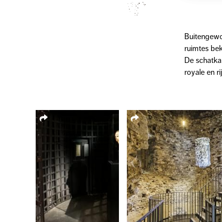
Buitengewon
ruimtes bek
De schatkam
royale en r