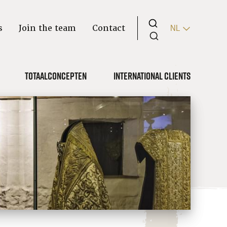
s
Join the team
Contact
NL
Totaalconcepten
International clients