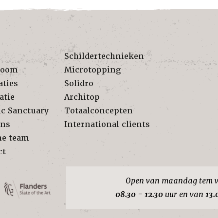
Schildertechnieken
room
Microtopping
aties
Solidro
atie
Architop
ic Sanctuary
Totaalconcepten
ons
International clients
he team
ct
Open van maandag tem v
08.30 - 12.30
uur en van
13.