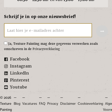
Schrijf je in op onze nieuwsbrief!
→
Laat hier je e-mailadres achter
Ja, Texture Painting mag deze gegevens verwerken zoals
omschreven in de
Privacyverklaring
Facebook
Instagram
LinkedIn
Pinterest
Youtube
© 2026
Texture
Blog
Vacatures
FAQ
Privacy
Disclaimer
Cookieverklaring
Alg
Painting
Voor