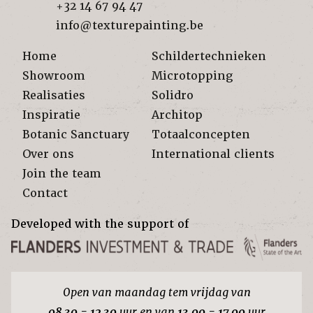
+32 14 67 94 47
info@texturepainting.be
Home
Schildertechnieken
Showroom
Microtopping
Realisaties
Solidro
Inspiratie
Architop
Botanic Sanctuary
Totaalconcepten
Over ons
International clients
Join the team
Contact
Developed with the support of
Open van maandag tem vrijdag van
08.30 - 12.30
uur en van
13.00 - 17.00
uur