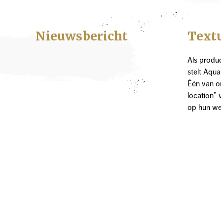
Nieuwsbericht
Text
Als produ
stelt Aqua
Één van o
location” 
op hun we