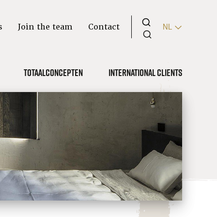
s
Join the team
Contact
NL
Totaalconcepten
International clients