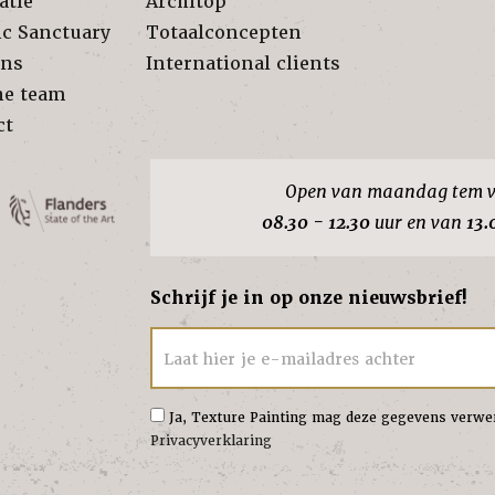
atie
Architop
ic Sanctuary
Totaalconcepten
ons
International clients
he team
ct
Open van maandag tem v
08.30 - 12.30
uur en van
13.
Schrijf je in op onze nieuwsbrief!
Laat hier je e-mailadres achter
Ja, Texture Painting mag deze gegevens verwe
Privacyverklaring