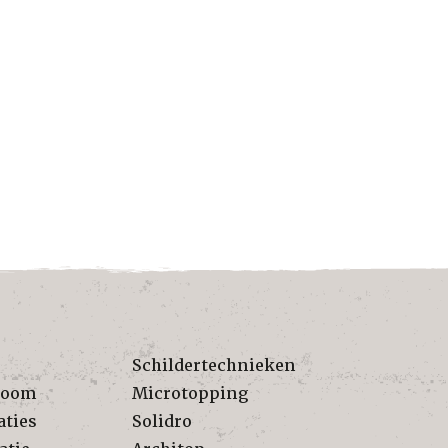
Schildertechnieken
room
Microtopping
aties
Solidro