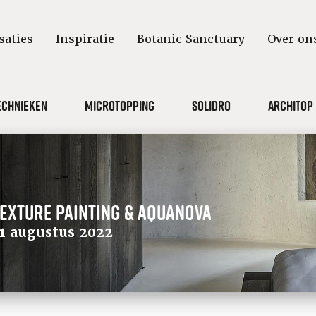
saties
Inspiratie
Botanic Sanctuary
Over on
echnieken
Microtopping
Solidro
Architop
exture Painting & Aquanova
1 augustus 2022