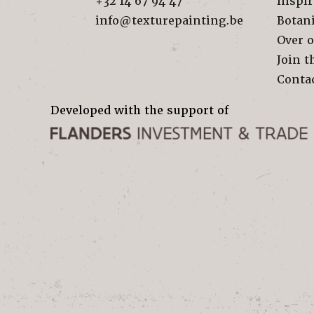
+32 14 67 94 47
Inspir
info@texturepainting.be
Botan
Over 
Join t
Conta
Developed with the support of