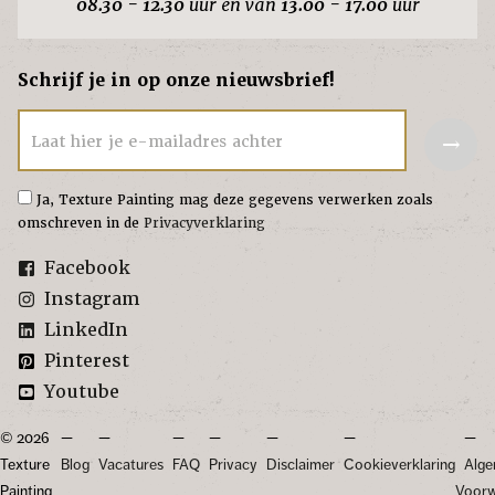
08.30 - 12.30
uur en van
13.00 - 17.00
uur
Schrijf je in op onze nieuwsbrief!
→
Laat hier je e-mailadres achter
Ja, Texture Painting mag deze gegevens verwerken zoals
omschreven in de
Privacyverklaring
Facebook
Instagram
LinkedIn
Pinterest
Youtube
© 2026
Texture
Blog
Vacatures
FAQ
Privacy
Disclaimer
Cookieverklaring
Alg
Painting
Voor