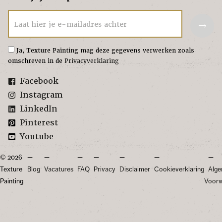
→
Laat hier je e-mailadres achter
Ja, Texture Painting mag deze gegevens verwerken zoals
omschreven in de
Privacyverklaring
Facebook
Instagram
LinkedIn
Pinterest
Youtube
© 2026
Texture
Blog
Vacatures
FAQ
Privacy
Disclaimer
Cookieverklaring
Alg
Painting
Voor