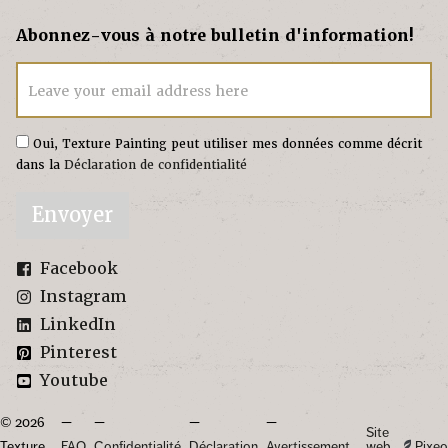
Abonnez-vous à notre bulletin d'information!
Leave your email address here
Oui, Texture Painting peut utiliser mes données comme décrit
dans la
Déclaration de confidentialité
Envoyer
Facebook
Instagram
LinkedIn
Pinterest
Youtube
© 2026
Site
Texture
FAQ
Confidentialité
Déclaration
Avertissement
web
Pixeo