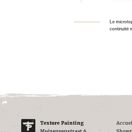
Le microtop
continuité 
Texture Painting
Accuei
Muizenvenstraat 6
Show