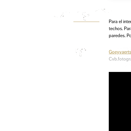
Para el int
techos. Par
paredes. Po
Goeyvaerts
Cvb.fotogr