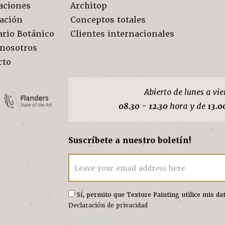
aciones
Architop
ración
Conceptos totales
ario Botánico
Clientes internacionales
 nosotros
cto
Abierto de lunes a vie
08.30 - 12.30
hora y de
13.0
Suscríbete a nuestro boletín!
Leave your email address here
Sí, permito que Texture Painting utilice mis d
Declaración de privacidad