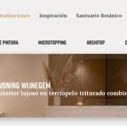
Realizaciones
Inspiración
Santuario Botánico
e pintura
Microtopping
Architop
Woning Wijnegem
nterior lujoso en terciopelo triturado comb