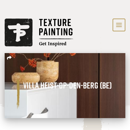
Villa Heist-op-den-Berg (BE)