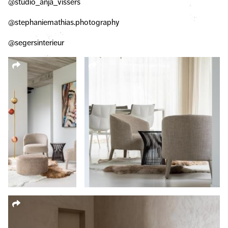
@studio_anja_vissers
@stephaniemathias.photography
@segersinterieur