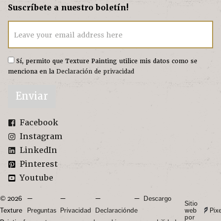
Suscríbete a nuestro boletín!
Leave your email address here
Sí, permito que Texture Painting utilice mis datos como se
menciona en la
Declaración de privacidad
Enviar
Facebook
Instagram
LinkedIn
Pinterest
Youtube
© 2026
Descargo
Sitio
Texture
Preguntas
Privacidad
Declaración
de
web
Pix
por