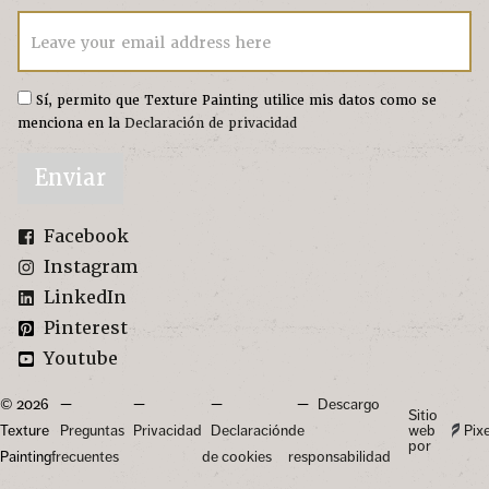
Leave your email address here
Sí, permito que Texture Painting utilice mis datos como se
menciona en la
Declaración de privacidad
Enviar
Facebook
Instagram
LinkedIn
Pinterest
Youtube
© 2026
Descargo
Sitio
Texture
Preguntas
Privacidad
Declaración
de
web
Pix
por
Painting
frecuentes
de cookies
responsabilidad