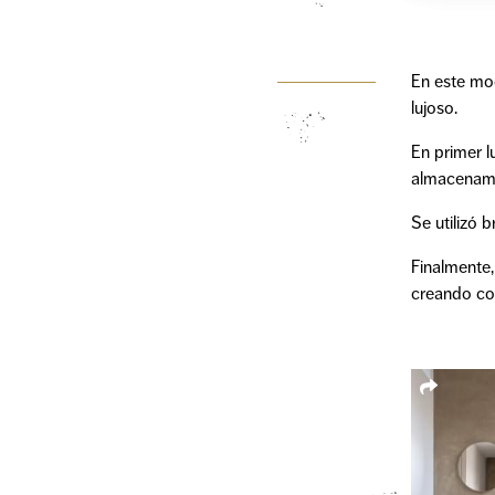
En este mod
lujoso.
En primer l
almacenamie
Se utilizó 
Finalmente,
creando con