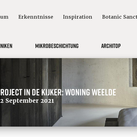
aum
Erkenntnisse
Inspiration
Botanic Sanc
niken
Mikrobeschichtung
Architop
roject in de kijker: woning Weelde
2 September 2021