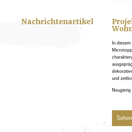
Nachrichtenartikel
Proje
Wohn
In diesem 
Microtopp
charakter
ausgepräg
dekorativ
und zeitlo
Neugierig
Sehen 