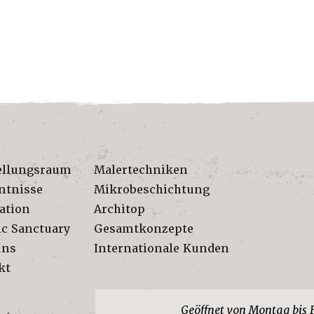
ellungsraum
Malertechniken
ntnisse
Mikrobeschichtung
ation
Architop
ic Sanctuary
Gesamtkonzepte
uns
Internationale Kunden
kt
Geöffnet von Montag bis 