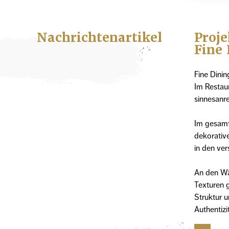
Nachrichtenartikel
Proje
Fine
Fine Dinin
Im Restaur
sinnesanr
Im gesamt
dekorative
in den ve
An den Wä
Texturen 
Struktur u
Authentizit