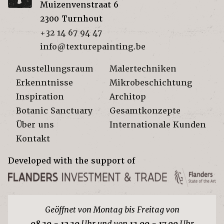
Muizenvenstraat 6
2300
Turnhout
+32 14 67 94 47
info@texturepainting.be
Ausstellungsraum
Malertechniken
Erkenntnisse
Mikrobeschichtung
Inspiration
Architop
Botanic Sanctuary
Gesamtkonzepte
Über uns
Internationale Kunden
Kontakt
Developed with the support of
Geöffnet von Montag bis Freitag von
08.30 - 12.30
Uhr und von
13.00 - 17.00
Uhr